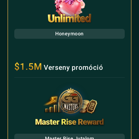
Honeymoon
$1.5M
Verseny promóció
Master Rise Jutalom