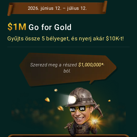
2026. június 12. – július 12.
$1M
Go for Gold
Gyűjts össze 5 bélyeget, és nyerj akár $10K-t!
Szerezd meg a részed
$1,000,000*
-
ból.