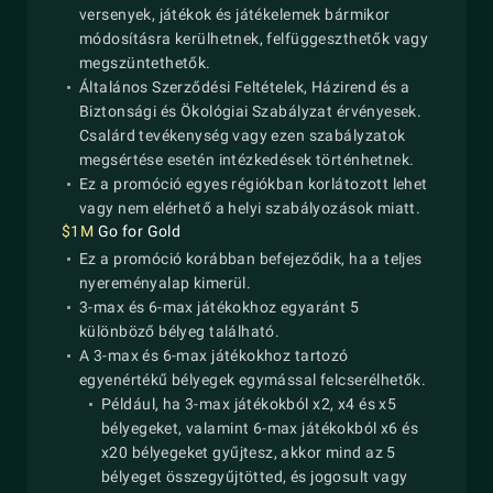
versenyek, játékok és játékelemek bármikor
módosításra kerülhetnek, felfüggeszthetők vagy
megszüntethetők.
Általános Szerződési Feltételek, Házirend és a
Biztonsági és Ökológiai Szabályzat érvényesek.
Csalárd tevékenység vagy ezen szabályzatok
megsértése esetén intézkedések történhetnek.
Ez a promóció egyes régiókban korlátozott lehet
vagy nem elérhető a helyi szabályozások miatt.
$1M
Go for Gold
Ez a promóció korábban befejeződik, ha a teljes
nyereményalap kimerül.
3-max és 6-max játékokhoz egyaránt 5
különböző bélyeg található.
A 3-max és 6-max játékokhoz tartozó
egyenértékű bélyegek egymással felcserélhetők.
Például, ha 3-max játékokból x2, x4 és x5
bélyegeket, valamint 6-max játékokból x6 és
x20 bélyegeket gyűjtesz, akkor mind az 5
bélyeget összegyűjtötted, és jogosult vagy