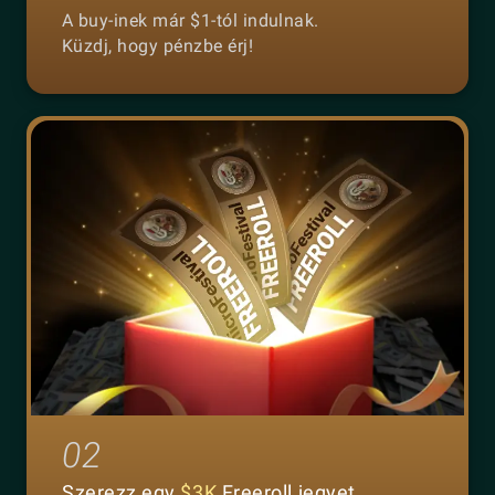
A buy-inek már $1-tól indulnak.
Küzdj, hogy pénzbe érj!
02
Szerezz egy
$3K
Freeroll jegyet