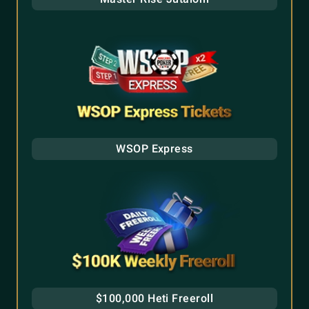
WSOP Express
$100,000 Heti Freeroll