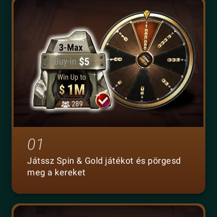
01
Játssz Spin & Gold játékot és pörgesd
meg a kereket