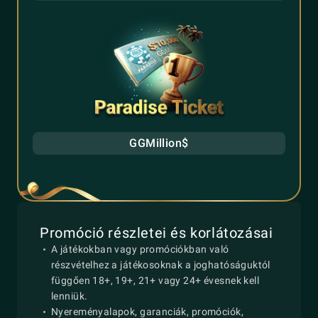
GGMillion$
Promóció részletei és korlátozásai
A játékokban vagy promóciókban való
részvételhez a játékosoknak a joghatóságuktól
függően 18+, 19+, 21+ vagy 24+ évesnek kell
lenniük.
Nyereményalapok, garanciák, promóciók,