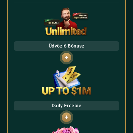
Üdvözlő Bónusz
Daily Freebie