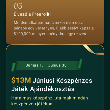
03
Élvezd a Freerollt!
Minden alkalommal, amikor nem érsz
pénzbe egy versenyen, újabb esélyt kapsz a
$100,000-os nyereményalap egy részére.
Június 1. – Június 30.
$13M
Júniusi Készpénzes
Játék Ajándékosztás
Hatalmas készpénz jutalmak minden
készpénzes játékon