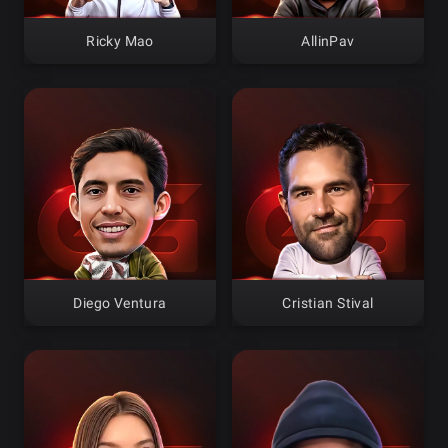
Ricky Mao
AllinPav
Diego Ventura
Cristian Stival