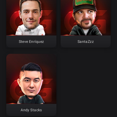
Steve Enríquez
SantaZzz
Andy Stacks